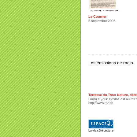
Le Courrier
5 septembre 2008
Les émissions de radio
Terrasse du Troc: Nature, déten
Laura Györik Costas est au micro
http://www.rsr.ch