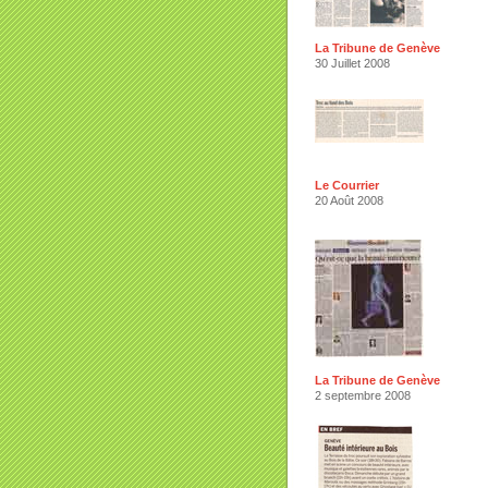
La Tribune de Genève
30 Juillet 2008
Le Courrier
20 Août 2008
La Tribune de Genève
2 septembre 2008